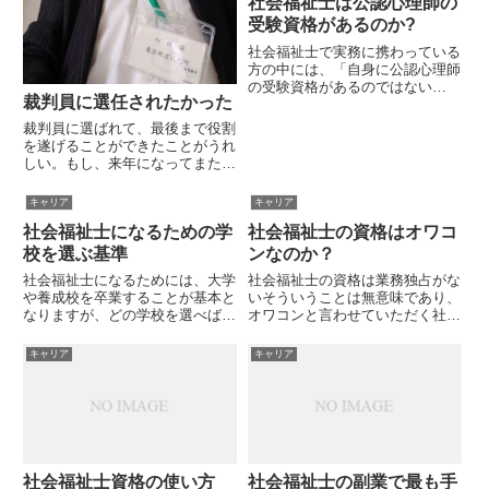
社会福祉士は公認心理師の
積んで、それから相談員としての
仕事を覚えていくみたいな言われ
受験資格があるのか?
方が...
社会福祉士で実務に携わっている
方の中には、「自身に公認心理師
の受験資格があるのではない
裁判員に選任されたかった
か?」と心配している方がいるの
ではないでしょうか?実は、公認
裁判員に選ばれて、最後まで役割
心理師は、期間限定の経過措置と
を遂げることができたことがうれ
して、実務経験のみで受験する人
しい。もし、来年になってまた裁
を対象に、公認心理師現任者講習
判員に選ばれたならば全力で引き
会を...
受けるつもりです。確率的に来年
キャリア
キャリア
も裁判員に選ばれることはないで
社会福祉士になるための学
社会福祉士の資格はオワコ
しょうが、気持ちは「もう一回や
りたい」という心理状態です。
校を選ぶ基準
ンなのか？
公...
社会福祉士になるためには、大学
社会福祉士の資格は業務独占がな
や養成校を卒業することが基本と
いそういうことは無意味であり、
なりますが、どの学校を選べばい
オワコンと言わせていただく社会
いかは悩ましい問題です。ここで
福祉士はむしろ名称独占で十分世
は、社会福祉士になるための学校
間の多数派が社会福祉士のイメー
キャリア
キャリア
選びの基準についてお伝えしま
ジをなんとなくいいものとして捉
す。学校名で選ぶ学校名がカッコ
えてくれていればいいですね。幸
いいとか、有名であるとかの理由
いなことに社会福祉士に対する
で...
世...
社会福祉士資格の使い方
社会福祉士の副業で最も手