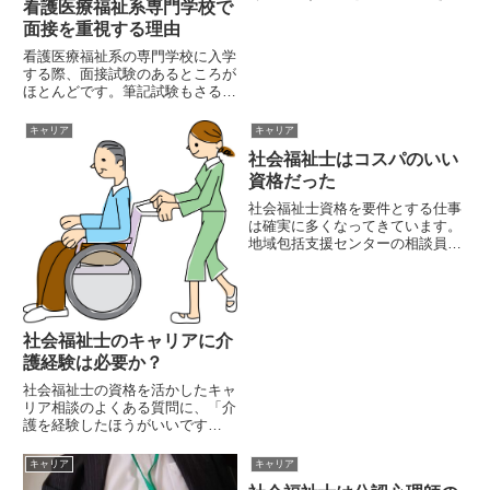
看護医療福祉系専門学校で
す。社会福祉士の社会的地位が低
いと考える理由としては、社会福
面接を重視する理由
祉士が担うことの多い職業・・・
看護医療福祉系の専門学校に入学
つまり生活相談員地域包括支援セ
する際、面接試験のあるところが
ンター職員生活支援員介護職員
ほとんどです。筆記試験もさるこ
ケ...
とながら、面接試験が重視される
理由は、学校側が入学を希望する
キャリア
キャリア
人物の素養を確認したいからで
社会福祉士はコスパのいい
す。なぜ、素養を確認したいのか
というと、学校としては、 国家
資格だった
試...
社会福祉士資格を要件とする仕事
は確実に多くなってきています。
地域包括支援センターの相談員、
医療ソーシャルワーカーや、スク
ールソーシャルワーカーなどは社
会福祉士資格を求められることの
多い職種です。雇用形態にして
も、正社員からパート勤務、自治
社会福祉士のキャリアに介
体...
護経験は必要か？
社会福祉士の資格を活かしたキャ
リア相談のよくある質問に、「介
護を経験したほうがいいです
か？」というものがあります。現
場の相談員になるためには、まず
キャリア
キャリア
現場に入って介護職として経験を