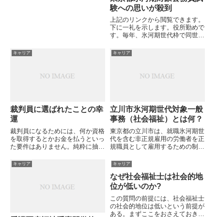
人は多いと思います。私が思うに
験への思いが殺到
社会福祉士に組み合わせる資格に
上記のリンクから閲覧できます。
は、足し算資格と掛け算資格があ
下に一礼を示します。役所勤めで
ると考えています。足し算の資
す。毎年、氷河期世代枠で同世代
格...
の公務員が十数人は入職してきま
す。でもその大半が1〜2年位内
キャリア
キャリア
に辞めてしまいます。40歳を越
えて入ってきた人を周りは新人と
してみません。「できて当たり
前...
裁判員に選ばれたことの幸
立川市氷河期世代対象一般
運
事務（社会福祉）とは何？
裁判員になるためには、何か資格
東京都の立川市は、就職氷河期世
を取得するとかお金を払うといっ
代を含む非正規雇用の労働者を正
た要件はありません。純粋に抽選
規職員として雇用するための制度
という「運」の要素で決まりま
を導入すると発表しました。来年
す。なので、お金を払ったからと
からの採用なので今年中には選抜
キャリア
キャリア
か、勉強したからといって裁判員
試験が行われる可能性がありま
なぜ社会福祉士は社会的地
になれるものではありません。今
す。採用する職種は「社会福祉系
回、私が裁判員に選任されたこと
を含む一般事務職」となっていま
位が低いのか?
は...
す...
この質問の前提には、社会福祉士
の社会的地位は低いという前提が
ある。まずここをおさえておきま