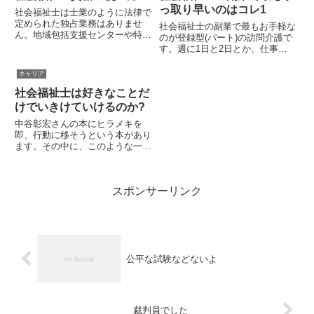
っ取り早いのはコレ1
社会福祉士は士業のように法律で
定められた独占業務はありませ
社会福祉士の副業で最もお手軽な
ん。地域包括支援センターや特養
のが登録型(パート)の訪問介護で
相談員に就職するのに実質的な必
す。週に1日と2日とか、仕事の
要資格ですが、その他就職用の資
合間に訪問介護の仕事を入れると
格とは考えていません。社会福祉
いう副業です。訪問介護の仕事は
キャリア
士は生き方にかかわる資格です。
時給単価2000円を超えたら、か
今、気になるのは孤独死貧困遺品
社会福祉士は好きなことだ
なり好待遇だといえます。時給単
整...
価というのは、一時間当たり...
けでいきけていけるのか?
中谷彰宏さんの本にヒラメキを
即、行動に移そうという本があり
ます。その中に、このような一文
があります。「うまくいった。い
くら儲かった。どれだけ売れた。
給料がどれだけ上がった」と言っ
スポンサーリンク
た瞬間、その人は一気に好きなこ
とから離れてしまいます。中谷彰
宏...
公平な試験などないよ
裁判員でした