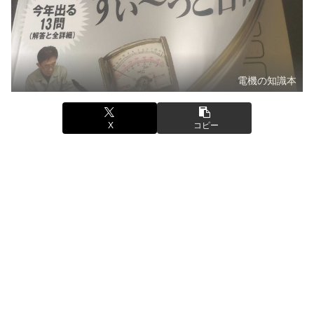
電機の知識本
X
コピー