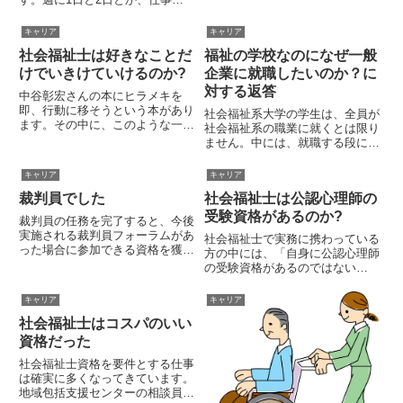
世...
合間に訪問介護の仕事を入れると
いう副業です。訪問介護の仕事は
キャリア
キャリア
時給単価2000円を超えたら、か
社会福祉士は好きなことだ
福祉の学校なのになぜ一般
なり好待遇だといえます。時給単
価というのは、一時間当たり...
けでいきけていけるのか?
企業に就職したいのか？に
対する返答
中谷彰宏さんの本にヒラメキを
即、行動に移そうという本があり
社会福祉系大学の学生は、全員が
ます。その中に、このような一文
社会福祉系の職業に就くとは限り
があります。「うまくいった。い
ません。中には、就職する段にな
くら儲かった。どれだけ売れた。
って、一般企業を目指す者が出て
給料がどれだけ上がった」と言っ
きます。雇用条件・・・福祉業界
キャリア
キャリア
た瞬間、その人は一気に好きなこ
の給料水準を考えると、避けられ
とから離れてしまいます。中谷彰
裁判員でした
社会福祉士は公認心理師の
てしまう傾向があるのです。これ
宏...
は、別に何も不思議なことでは
受験資格があるのか?
裁判員の任務を完了すると、今後
あ...
実施される裁判員フォーラムがあ
社会福祉士で実務に携わっている
った場合に参加できる資格を獲得
方の中には、「自身に公認心理師
できます。画像は、そのエントリ
の受験資格があるのではない
ー用紙を郵便ポストに提出したと
か?」と心配している方がいるの
ころです。突然ですが、わたくし
ではないでしょうか?実は、公認
キャリア
キャリア
実は裁判員でした。守秘義務があ
心理師は、期間限定の経過措置と
り、これまでは言えなかったの
社会福祉士はコスパのいい
して、実務経験のみで受験する人
で...
を対象に、公認心理師現任者講習
資格だった
会を...
社会福祉士資格を要件とする仕事
は確実に多くなってきています。
地域包括支援センターの相談員、