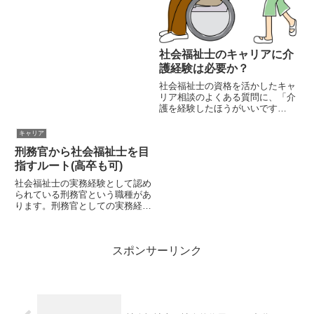
医療ソーシャルワーカーや、スク
ールソーシャルワーカーなどは社
会福祉士資格を求められることの
多い職種です。雇用形態にして
も、正社員からパート勤務、自治
社会福祉士のキャリアに介
体...
護経験は必要か？
社会福祉士の資格を活かしたキャ
リア相談のよくある質問に、「介
護を経験したほうがいいです
か？」というものがあります。現
場の相談員になるためには、まず
キャリア
現場に入って介護職として経験を
刑務官から社会福祉士を目
積んで、それから相談員としての
仕事を覚えていくみたいな言われ
指すルート(高卒も可)
方が...
社会福祉士の実務経験として認め
られている刑務官という職種があ
ります。刑務官としての実務経験
があれば、社会福祉士の資格を取
得する際に実習免除となります。
また、大卒でなかったとしても養
スポンサーリンク
成施設の入学資格が与えられるの
で有利です。もし高校生の方で
刑...