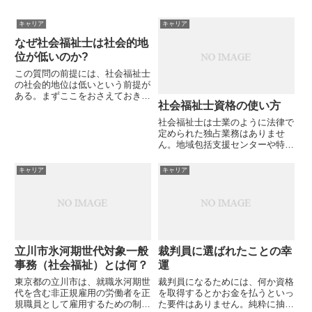
キャリア
キャリア
なぜ社会福祉士は社会的地
位が低いのか?
この質問の前提には、社会福祉士
の社会的地位は低いという前提が
ある。まずここをおさえておきま
社会福祉士資格の使い方
す。社会福祉士の社会的地位が低
いと考える理由としては、社会福
社会福祉士は士業のように法律で
祉士が担うことの多い職業・・・
定められた独占業務はありませ
つまり生活相談員地域包括支援セ
ん。地域包括支援センターや特養
ンター職員生活支援員介護職員
相談員に就職するのに実質的な必
ケ...
要資格ですが、その他就職用の資
キャリア
キャリア
格とは考えていません。社会福祉
士は生き方にかかわる資格です。
今、気になるのは孤独死貧困遺品
整...
立川市氷河期世代対象一般
裁判員に選ばれたことの幸
事務（社会福祉）とは何？
運
東京都の立川市は、就職氷河期世
裁判員になるためには、何か資格
代を含む非正規雇用の労働者を正
を取得するとかお金を払うといっ
規職員として雇用するための制度
た要件はありません。純粋に抽選