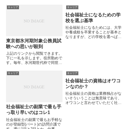
を導入すると発表しました。来年
という「運」の要素で決まりま
からの採用なので今年中には選抜
す。なので、お金を払ったからと
キャリア
キャリア
試験が行われる可能性がありま
か、勉強したからといって裁判員
社会福祉士になるための学
す。採用する職種は「社会福祉系
になれるものではありません。今
を含む一般事務職」となっていま
回、私が裁判員に選任されたこと
校を選ぶ基準
す...
は...
社会福祉士になるためには、大学
や養成校を卒業することが基本と
なりますが、どの学校を選べばい
東京都氷河期対象公務員試
いかは悩ましい問題です。ここで
は、社会福祉士になるための学校
験への思いが殺到
選びの基準についてお伝えしま
上記のリンクから閲覧できます。
す。学校名で選ぶ学校名がカッコ
下に一礼を示します。役所勤めで
いいとか、有名であるとかの理由
す。毎年、氷河期世代枠で同世代
で...
の公務員が十数人は入職してきま
す。でもその大半が1〜2年位内
キャリア
キャリア
に辞めてしまいます。40歳を越
社会福祉士の資格はオワコ
えて入ってきた人を周りは新人と
してみません。「できて当たり
ンなのか？
前...
社会福祉士の資格は業務独占がな
いそういうことは無意味であり、
オワコンと言わせていただく社会
社会福祉士の副業で最も手
福祉士はむしろ名称独占で十分世
間の多数派が社会福祉士のイメー
っ取り早いのはコレ1
ジをなんとなくいいものとして捉
社会福祉士の副業で最もお手軽な
えてくれていればいいですね。幸
のが登録型(パート)の訪問介護で
いなことに社会福祉士に対する
す。週に1日と2日とか、仕事の