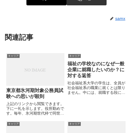
samx
関連記事
キャリア
キャリア
福祉の学校なのになぜ一般
企業に就職したいのか？に
対する返答
社会福祉系大学の学生は、全員が
社会福祉系の職業に就くとは限り
東京都氷河期対象公務員試
ません。中には、就職する段にな
験への思いが殺到
って、一般企業を目指す者が出て
きます。雇用条件・・・福祉業界
上記のリンクから閲覧できます。
の給料水準を考えると、避けられ
下に一礼を示します。役所勤めで
てしまう傾向があるのです。これ
す。毎年、氷河期世代枠で同世代
は、別に何も不思議なことでは
の公務員が十数人は入職してきま
あ...
す。でもその大半が1〜2年位内
キャリア
キャリア
に辞めてしまいます。40歳を越
えて入ってきた人を周りは新人と