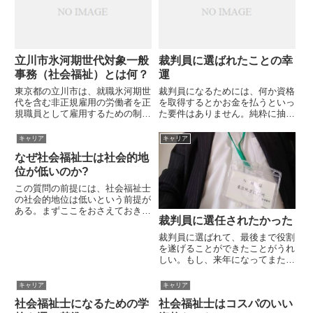
してみません。「できて当たり
前...
立川市氷河期世代対象一般
裁判員に選ばれたことの幸
事務（社会福祉）とは何？
運
東京都の立川市は、就職氷河期世
裁判員になるためには、何か資格
代を含む非正規雇用の労働者を正
を取得するとかお金を払うといっ
規職員として雇用するための制度
た要件はありません。純粋に抽選
を導入すると発表しました。来年
という「運」の要素で決まりま
からの採用なので今年中には選抜
す。なので、お金を払ったからと
キャリア
キャリア
試験が行われる可能性がありま
か、勉強したからといって裁判員
なぜ社会福祉士は社会的地
す。採用する職種は「社会福祉系
になれるものではありません。今
を含む一般事務職」となっていま
回、私が裁判員に選任されたこと
位が低いのか?
す...
は...
この質問の前提には、社会福祉士
の社会的地位は低いという前提が
ある。まずここをおさえておきま
裁判員に選任されたかった
す。社会福祉士の社会的地位が低
いと考える理由としては、社会福
裁判員に選ばれて、最後まで役割
祉士が担うことの多い職業・・・
を遂げることができたことがうれ
つまり生活相談員地域包括支援セ
しい。もし、来年になってまた裁
ンター職員生活支援員介護職員
判員に選ばれたならば全力で引き
ケ...
受けるつもりです。確率的に来年
キャリア
キャリア
も裁判員に選ばれることはないで
社会福祉士になるための学
社会福祉士はコスパのいい
しょうが、気持ちは「もう一回や