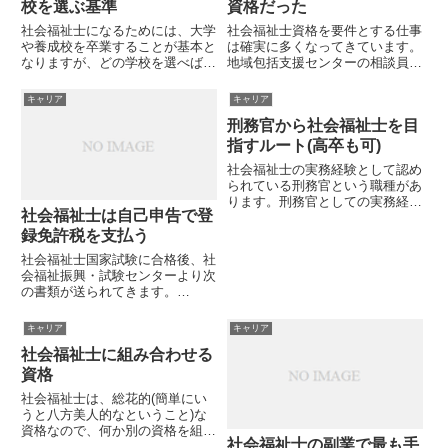
りたい」という心理状態です。
校を選ぶ基準
資格だった
公...
社会福祉士になるためには、大学
社会福祉士資格を要件とする仕事
や養成校を卒業することが基本と
は確実に多くなってきています。
なりますが、どの学校を選べばい
地域包括支援センターの相談員、
いかは悩ましい問題です。ここで
医療ソーシャルワーカーや、スク
は、社会福祉士になるための学校
ールソーシャルワーカーなどは社
キャリア
キャリア
選びの基準についてお伝えしま
会福祉士資格を求められることの
刑務官から社会福祉士を目
す。学校名で選ぶ学校名がカッコ
多い職種です。雇用形態にして
いいとか、有名であるとかの理由
も、正社員からパート勤務、自治
指すルート(高卒も可)
で...
体...
社会福祉士の実務経験として認め
られている刑務官という職種があ
ります。刑務官としての実務経験
社会福祉士は自己申告で登
があれば、社会福祉士の資格を取
得する際に実習免除となります。
録免許税を支払う
また、大卒でなかったとしても養
社会福祉士国家試験に合格後、社
成施設の入学資格が与えられるの
会福祉振興・試験センターより次
で有利です。もし高校生の方で
の書類が送られてきます。
刑...
pic.twitter.com/kFLeKOjKiS—
SAM (@netdemoukeruSAM) May
キャリア
キャリア
24, 2020 これは、社会福祉士の
社会福祉士に組み合わせる
登録をす...
資格
社会福祉士は、総花的(簡単にい
うと八方美人的なということ)な
資格なので、何か別の資格を組み
社会福祉士の副業で最も手
合わせたら強いのでは?と考える