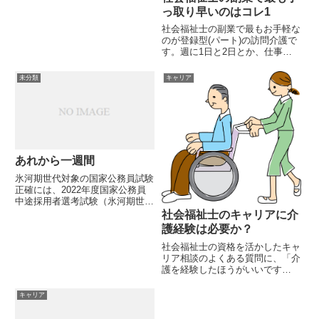
人は多いと思います。私が思うに
っ取り早いのはコレ1
社会福祉士に組み合わせる資格に
社会福祉士の副業で最もお手軽な
は、足し算資格と掛け算資格があ
のが登録型(パート)の訪問介護で
ると考えています。足し算の資
す。週に1日と2日とか、仕事の
格...
合間に訪問介護の仕事を入れると
いう副業です。訪問介護の仕事は
未分類
キャリア
時給単価2000円を超えたら、か
なり好待遇だといえます。時給単
価というのは、一時間当たり...
あれから一週間
氷河期世代対象の国家公務員試験
正確には、2022年度国家公務員
中途採用者選考試験（氷河期世
代）という長い名前です。今日
社会福祉士のキャリアに介
で、受験から１週間が経ちまし
護経験は必要か？
た。自分としては、特別区や東京
社会福祉士の資格を活かしたキャ
都よりもこの国家公務員の仕事に
リア相談のよくある質問に、「介
就きたいと考えているのですが、
護を経験したほうがいいです
入り...
か？」というものがあります。現
場の相談員になるためには、まず
キャリア
現場に入って介護職として経験を
積んで、それから相談員としての