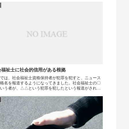
会福祉士に社会的信用がある根拠
近では、社会福祉士資格保持者が犯罪を犯すと、ニュース
資格名を報道するようになってきました。社会福祉士の〇
という者が、△△という犯罪を犯したという報道がされて
ます。これは、社会福祉士に対する社会的信用の現れで
社会的信用は非常に大切...