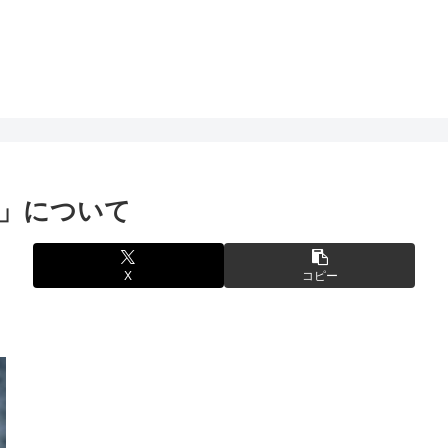
」について
X
コピー