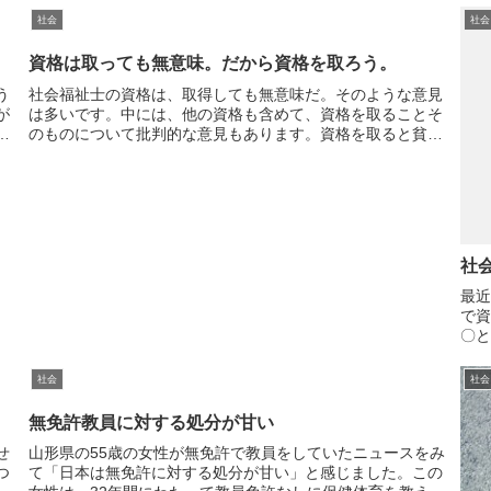
社会
社会
資格は取っても無意味。だから資格を取ろう。
う
社会福祉士の資格は、取得しても無意味だ。そのような意見
が
は多いです。中には、他の資格も含めて、資格を取ることそ
、
のものについて批判的な意見もあります。資格を取ると貧乏
な
になる資格が仕事をするわけではないそんな厳しい意見もあ
ります。ここでは、きれい...
社
最
で
〇
い
す。
社会
社会
無免許教員に対する処分が甘い
せ
山形県の55歳の女性が無免許で教員をしていたニュースをみ
つ
て「日本は無免許に対する処分が甘い」と感じました。この