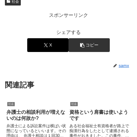
社会
スポンサーリンク
シェアする
X
コピー
samx
関連記事
社会
社会
弁護士の相談利用が増えな
資格という肩書は使いよう
いのは何故か?
です
弁護士による訴訟案件は横ばい状
ある社会福祉士有資格者が路上で
態になっているといいます。その
痴漢行為をしたとして逮捕される
理由は、 弁護士相談は１回30分
事件がおきました。この事件、無