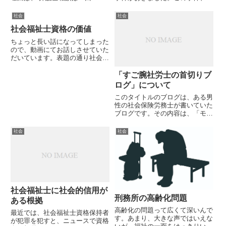
5000円の相談が基本である 相談
資格の人物が起こした事件であれ
者側が必要証拠書類の用意しなけ
ば、ニュースにもならなかったか
社会
社会
ればならない 30分以内に正確に
もしれません。ですが、社会福祉
社会福祉士資格の価値
相談内容を説明する力が要求され
士なのに不法行為をしたという意
る 「それは法的に難し...
外性からニュース報道に至った
ちょっと長い話になってしまった
と...
ので、動画にてお話しさせていた
だいています。表題の通り社会福
祉士資格の価値についてSAMが
独自の見解を述べています。スポ
「すご腕社労士の首切りブ
ンサーリンク(adsbygoogle =
ログ」について
window.adsbygoogle || []...
このタイトルのブログは、ある男
性の社会保険労務士が書いていた
ブログです。その内容は、「モン
スター社員」をうつ病に罹患させ
て、退職に追い込むノウハウを指
社会
社会
南するという、とんでもない内容
になっていました。ネット上で炎
上したため、現在このブログは
削...
社会福祉士に社会的信用が
刑務所の高齢化問題
ある根拠
高齢化の問題って広くて深いんで
最近では、社会福祉士資格保持者
す。あまり、大きな声ではいえな
が犯罪を犯すと、ニュースで資格