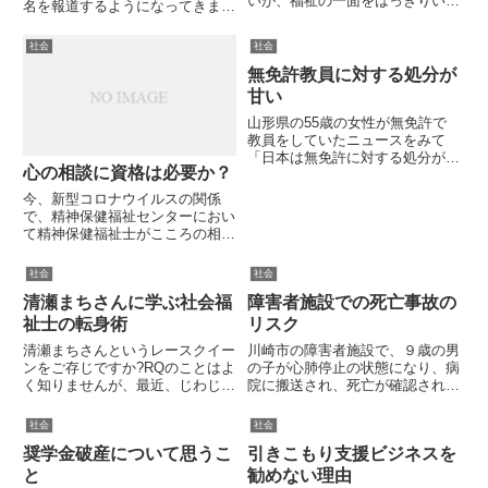
いが、福祉の一面をはっきりいっ
名を報道するようになってきまし
てしまうと、社会システムから落
た。社会福祉士の〇〇という者
ちこぼれた人を税金によって救済
が、△△という犯罪を犯したとい
社会
社会
するものだと思うんです。それを
う報道がされています。これは、
象徴するのが、高齢受刑者の実態
無免許教員に対する処分が
社会福祉士に対する社会的信用の
である。今、刑務所は、福祉施
現れです。社会的信用は非常に大
甘い
設...
切...
山形県の55歳の女性が無免許で
教員をしていたニュースをみて
「日本は無免許に対する処分が甘
心の相談に資格は必要か？
い」と感じました。この女性は、
32年間にわたって教員免許なし
今、新型コロナウイルスの関係
に保健体育を教え続け、支払われ
で、精神保健福祉センターにおい
た給料は、約1億8000万円にもな
て精神保健福祉士がこころの相談
っていたといいます。結論をい...
に応じるというケースが報じられ
ています。相談に応じるのは臨床
社会
社会
心理士だったり、保健師であるこ
清瀬まちさんに学ぶ社会福
障害者施設での死亡事故の
ともあります。ここで、社会福祉
士の私は、「精神保健福祉士の資
祉士の転身術
リスク
格...
清瀬まちさんというレースクイー
川崎市の障害者施設で、９歳の男
ンをご存じですか?RQのことはよ
の子が心肺停止の状態になり、病
く知りませんが、最近、じわじわ
院に搬送され、死亡が確認されま
と人気が出てきている方のようで
した。警察によると、死因は窒息
す。清瀬まちさんの経歴防衛大を
死の疑いがあるとのことです。２
社会
社会
志望していたが受験に失敗し、岡
０代の女性職員が男の子に覆いか
奨学金破産について思うこ
引きこもり支援ビジネスを
山県立大保健福祉学部に学ぶ。卒
ぶさったことで窒息したと報道さ
業後は介護福祉士として特別養...
れています。寝かしつけるため
と
勧めない理由