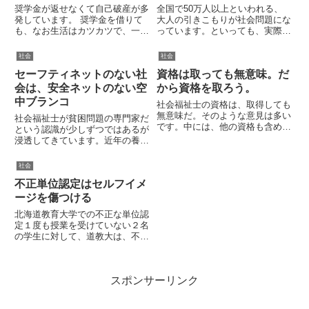
に...
奨学金が返せなくて自己破産が多
全国で50万人以上といわれる、
発しています。 奨学金を借りて
大人の引きこもりが社会問題にな
も、なお生活はカツカツで、一日
っています。といっても、実際に
数百円で生活している アルバイ
困っているのは、引きこもりの本
トをいくつも掛け持ちしている
人とその家族です。特に、高齢化
社会
社会
バイトに時間とエネルギーがとら
した引きこもり者の親は、金銭的
セーフティネットのない社
資格は取っても無意味。だ
れ、満足に単位が取得できない
な負担もさることながら、我が子
結局、大学卒業までにたどり着
への対応に困っています。その
会は、安全ネットのない空
から資格を取ろう。
け...
結...
中ブランコ
社会福祉士の資格は、取得しても
無意味だ。そのような意見は多い
社会福祉士が貧困問題の専門家だ
です。中には、他の資格も含め
という認識が少しずつではあるが
て、資格を取ることそのものにつ
浸透してきています。近年の養成
いて批判的な意見もあります。資
カリキュラム改定に関する方向性
格を取ると貧乏になる資格が仕事
をみても、ソーシャルワーカーと
社会
をするわけではないそんな厳しい
しての役割を求められているので
意見もあります。ここでは、きれ
不正単位認定はセルフイメ
当然の結果です。しかし、ここま
い...
で社会の変化が激しさを増す中
ージを傷つける
で...
北海道教育大学での不正な単位認
定１度も授業を受けていない２名
の学生に対して、道教大は、不正
に単位認定をしていました。不正
を働いた准教授は、停職６月の懲
戒処分となっています。学生の方
スポンサーリンク
は、別教員による補講を受講する
ことで、１名は単位認定済み、
も...