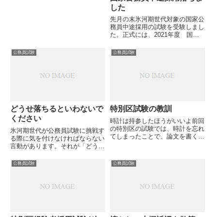
職に応募しています。前回は、経
した
験者採用(福祉職)でしたが、実務
先月の末氷河期世代対象の国家公
経験がなくても応募できる事務職
務員中途採用の試験を受験しまし
を目指します。事務処理能力
た。正式には、2021年度 国家
は、...
公務員 中途採用者選考試験（就
職氷河期世代）定型的な事務等を
公務員試験
公務員試験
その職務とする係員を採用するた
めの試験こんな長ったらしい名称
の試験ですが、昨日、その合否...
どうせ落ちるといわないで
特別区試験の教訓
ください
時計は持参したほうがいいよ前回
の特別区の試験では、時計を忘れ
氷河期世代が公務員試験に挑戦す
てしまったことで、論文を書くの
る際に気を付けなければならない
に時間配分がうまくいきませんで
言動があります。それが「どうせ
した。結果、字数が足りない論文
落ちる」という言葉と態度です。
になってしまった。(減点だなこ
なぜこれがいけないのか？という
公務員試験
公務員試験
りゃ)あとは、水稲を持っていく
と応援してくれる人に対してまず
のも忘れてしまった。試験会場
失礼なのと、第三者からみて、決
に...
していいようには映らないから
で...