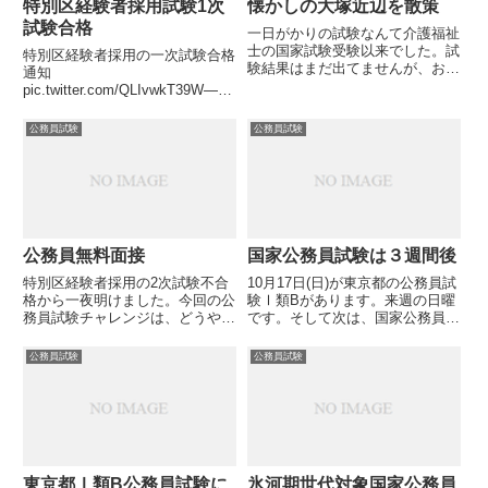
特別区経験者採用試験1次
懐かしの大塚近辺を散策
試験合格
一日がかりの試験なんて介護福祉
士の国家試験受験以来でした。試
特別区経験者採用の一次試験合格
験結果はまだ出てませんが、おそ
通知
らく不合格であろう試験を受験す
pic.twitter.com/QLIvwkT39W—
るというのはしんどいものです。
SAM (@netdemoukeruSAM)
なにかしら楽しみがないと続かな
November 14, 2021今年から挑戦
公務員試験
公務員試験
いふと思いついたのが懐かしの街
している公務員試験シリーズです
を散策するというアイデア受験
がなんと特別区経験者採用の...
会...
公務員無料面接
国家公務員試験は３週間後
特別区経験者採用の2次試験不合
10月17日(日)が東京都の公務員試
格から一夜明けました。今回の公
験Ⅰ類Bがあります。来週の日曜
務員試験チャレンジは、どうやら
です。そして次は、国家公務員中
全滅の公算が大になりそうです。
途採用試験が10月31日（日）に
ほとんど勉強していないにも関わ
実施されることになっています。
公務員試験
公務員試験
らず、一時の筆記試験に合格した
あと3週間。ちなみに国家公務員
ことは大きな成果でした。残念な
試験の正式な名称は2021年度
がら、2次の面接では落ちまし
国家公務員 中途採用...
た...
東京都Ⅰ類B公務員試験に
氷河期世代対象国家公務員