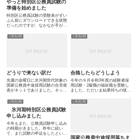
やっと特別区公務員試験の
した。これはチャンスか？氷河期
世代なのでもっとたくさんいるか
準備を始めました
と思いきや、実務経験の壁と、職
特別区公務員試験の受験表がずい
種へのイメージから忌避されたか
ぶん前にダウンロードできる状態
もしれません。対して、事務職...
だったのですが、なかなか手が付
けられずにいました。しかし、仕
事の案件がひと段落したので、や
公務員試験
公務員試験
っと受験票に住所を記入し、写真
を張り付けたところです。昨年も
受験したので慣れたものです
が、...
どうりで来ない訳だ
合格したらどうしよう
先週の金曜日に氷河期世代対象の
今年の９月令和3年度の経験者採
国家公務員中途採用試験の合否発
用試験・2級職の福祉職を受験し
表がネットでありました。ネット
ました。ただいま結果待ちの状態
に一次試験通過者の受験番号が通
です。今回の試験ですが、合格基
知された後、同時に合否通知書が
準が明確にはわからないので、自
公務員試験
公務員試験
郵送されると思っていたので、今
分が当確線なのか否かはまったく
氷河期特別区公務員試験
日あたり通知書が来ると心待ちに
わかりません。試験問題の多くは
していたのですが(不合格です
答えられなかったので、普通に
申し込みました
が...
考...
今年もまた、公務員試験申し込み
の時期がきました。昨年に続い
て、また試験の申込をしたという
国家公務員中途採用落ちま
ことです。今回は、特別区の事務