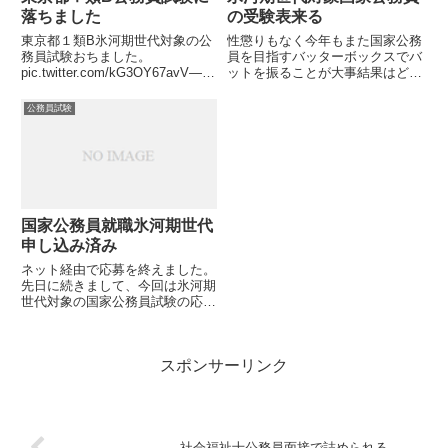
落ちました
の受験表来る
東京都１類B氷河期世代対象の公
性懲りもなく今年もまた国家公務
務員試験おちました。
員を目指すバッターボックスでバ
pic.twitter.com/kG3OY67avV—
ットを振ることが大事結果はどう
SAM (@netdemoukeruSAM)
あろうとも
November 11, 2021タイトルの通
pic.twitter.com/EKmlRjyhxs—
公務員試験
り、氷河期世代向けの東京都Ⅰ類
SAM (@netdemoukeruSAM)
B公務員試...
October 11, 2022本日...
国家公務員就職氷河期世代
申し込み済み
ネット経由で応募を終えました。
先日に続きまして、今回は氷河期
世代対象の国家公務員試験の応募
です。正式名称は、2022年度
国家公務員 中途採用者選考試験
（就職氷河期世代）定型的な事務
スポンサーリンク
等をその職務とする係員を採用す
るための試験という長い名称な...
社会福祉士公務員面接で詰められる