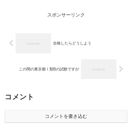
SAM (@netdemoukeruSAM)
November 13, 2021公務員を目指
している人で散々勉強したにもか
スポンサーリンク
かわらず、公務員試験に...
合格したらどうしよう
この間の東京都Ⅰ類Bの試験ですが
コメント
コメントを書き込む