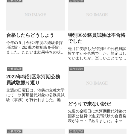
公務員試験
公務員試験
合格したらどうしよう
特別区公務員試験は不合格
でした
今年の９月令和3年度の経験者採
用試験・2級職の福祉職を受験し
先月に受験した特別区の公務員試
ました。ただいま結果待ちの状態
験ですが不合格でした。想定はし
です。今回の試験ですが、合格基
ていましたが、楽しいことでない
準が明確にはわからないので、自
のは確かです。敗因は何か?とい
分が当確線なのか否かはまったく
うのは、一次試験の結果について
公務員試験
公務員試験
わかりません。試験問題の多くは
は勉強不足ということになりま
答えられなかったので、普通に
2022年特別区氷河期公務
す。この部分で言い訳はできな
考...
い。一次の筆記試験については公
員試験振り返り
平な...
先週の日曜日は、池袋の立教大学
にて、氷河期世代対象の公務員試
験（事務）が行われました。池袋
どうりで来ない訳だ
西口に出るこれから立教大学に向
かいます
先週の金曜日に氷河期世代対象の
pic.twitter.com/MUD7QGlyMy—
国家公務員中途採用試験の合否発
SAM (@netdemoukeruSAM)
表がネットでありました。ネット
Sept...
に一次試験通過者の受験番号が通
知された後、同時に合否通知書が
公務員試験
公務員試験