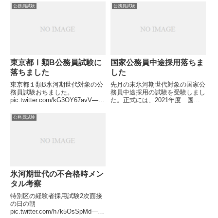
pic.twitter.com/EKmlRjyhxs—
なぜこれがいけないのか？という
公務員試験
公務員試験
SAM (@netdemoukeruSAM)
と応援してくれる人に対してまず
October 11, 2022本日...
失礼なのと、第三者からみて、決
していいようには映らないから
で...
東京都Ⅰ類B公務員試験に
国家公務員中途採用落ちま
落ちました
した
東京都１類B氷河期世代対象の公
先月の末氷河期世代対象の国家公
務員試験おちました。
務員中途採用の試験を受験しまし
pic.twitter.com/kG3OY67avV—
た。正式には、2021年度 国家
SAM (@netdemoukeruSAM)
公務員 中途採用者選考試験（就
November 11, 2021タイトルの通
職氷河期世代）定型的な事務等を
公務員試験
り、氷河期世代向けの東京都Ⅰ類
その職務とする係員を採用するた
B公務員試...
めの試験こんな長ったらしい名称
の試験ですが、昨日、その合否...
氷河期世代の不合格時メン
タル考察
特別区の経験者採用試験2次面接
の日の朝
pic.twitter.com/h7k5OsSpMd—