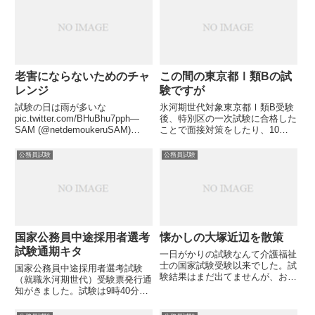
郵送されると思っていたので、今
日あたり通知書が来ると心待ちに
していたのですが(不合格です
が...
老害にならないためのチャ
この間の東京都Ⅰ類Bの試
レンジ
験ですが
試験の日は雨が多いな
氷河期世代対象東京都Ⅰ類B受験
pic.twitter.com/BHuBhu7pph—
後、特別区の一次試験に合格した
SAM (@netdemoukeruSAM)
ことで面接対策をしたり、10月
November 3, 2021令和３年１０
末の国家公務員中途採用の試験対
月１７日の東京都Ⅰ類B(事務)の
策をしたりとバタバタしていまし
公務員試験
公務員試験
試験受験が済んでホっとしている
た。対策といっても、気持ちの問
ところです...
題が大きく、実際にはそんなに勉
強できたわけではありません。
氷...
国家公務員中途採用者選考
懐かしの大塚近辺を散策
試験通期キタ
一日がかりの試験なんて介護福祉
士の国家試験受験以来でした。試
国家公務員中途採用者選考試験
験結果はまだ出てませんが、おそ
（就職氷河期世代）受験票発行通
らく不合格であろう試験を受験す
知がきました。試験は9時40分か
るというのはしんどいものです。
ら12時40分までとなっていま
なにかしら楽しみがないと続かな
す。時間的に短いですね。特別区