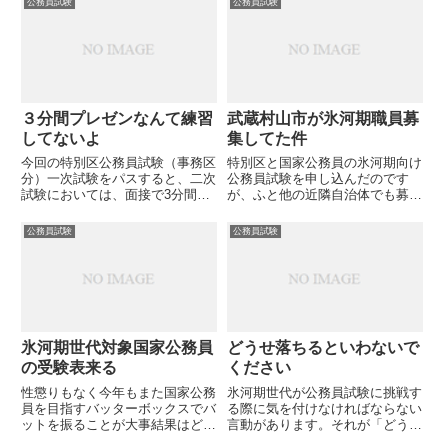
公務員試験
公務員試験
いふと思いついたのが懐かしの街
の試験の時は、一日がかりでした
を散策するというアイデア受験
が国家の場合は半日しかし、試験
会...
会場は吉祥寺の成蹊大学なので
遠...
３分間プレゼンなんて練習
武蔵村山市が氷河期職員募
してないよ
集してた件
今回の特別区公務員試験（事務区
特別区と国家公務員の氷河期向け
分）一次試験をパスすると、二次
公務員試験を申し込んだのです
試験においては、面接で3分間プ
が、ふと他の近隣自治体でも募集
レゼンをやらさせるようです。こ
しているのかと思い、調べてみま
こでいう、プレゼンってのは、要
した。そしたら、ありました。東
公務員試験
公務員試験
は、公務員として雇ってもらうた
京都下の自治体です。未だ、調べ
めに、自分という商品をアピール
きれてないのですが、武蔵村山市
して買ってもらう行為です。こ
が募集をしていました。事務職の
ん...
募...
氷河期世代対象国家公務員
どうせ落ちるといわないで
の受験表来る
ください
性懲りもなく今年もまた国家公務
氷河期世代が公務員試験に挑戦す
員を目指すバッターボックスでバ
る際に気を付けなければならない
ットを振ることが大事結果はどう
言動があります。それが「どうせ
あろうとも
落ちる」という言葉と態度です。