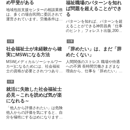
め甲斐がある
福祉職場のパターンを知れ
ば問題を超えることができ
地域包括支援センターの相談業務
る
は、多くの場合民間に委託されて
運営されています。労働条件は、
パターンを知れば、パターンを超
公務員と比べると悪いことがほと
えることができる神田昌典「仕事
んどで、給料も休みも少ないのが
のヒント」フォレスト出版,2005
実情です。4週8休なのに、募集
年,161ページより福祉職場では、
要項には週休２日が強調され、有
「何を言ったか？」よりも、「誰
仕事
仕事
給も実際にはとりづらい・・・
が言ったか？」が重視されます。
そ...
社会福祉士が未経験から確
「辞めたい」は、まだ「辞
こんな経験はありませんか？「上
司の決めた方針を実行す...
実にMSWになる方法
めたくない」
MSW(メディカルソーシャルワー
人間関係のストレス 職場や待遇
カー)になるためには、社会福祉
への不満 長時間労働さまざまな
士の資格が必要とされつつありま
理由から、仕事を「辞めたい」と
す。法律上絶対要件ではありませ
思っている方は多いです。今日
んが、事実上、必要資格要件とな
は、この「辞めたい」という言葉
仕事
ってくることは確実です。医療相
について述べます。私が長年、ブ
就活に失敗した社会福祉士
談員、医療福祉相談員、MSWな
ラック企業での過酷な勤務をした
ど名称はさまざまですが(ここ...
経験から分かったことは辞めたい
必見～これを読めば気が楽
と...
になれる～
「他人から評価されたい」は危険
他人からの評価を気にすると、自
分を犠牲にするはめになります。
他人からの求めに応じることが優
先されるため、結果的に自分の要