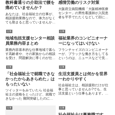
教科書通りの介助法で腰を
感情労働のリスク対策
痛めていませんか？
大阪府立病院機構「大阪精神医療
センター」の男性看護師が入院患
あなたは、社会福祉士の仕事が、
者を平手でたたくなどして顔に全
相談援助業務なので、体力がなく
治１週間のけがを負わせたという
ても勤まると思っていませんか?
ことがありました。患者は大声を
その疑問はもっともなことだと思
出すなどしていたということです
います。私の学生時代にも、クラ
仕事
仕事
が、それ以上の具体的な行動は判
スメイトに「社会福祉士は体力が
明していません。事の顛末の詳
地域包括支援センター相談
福祉業界のコンビニオーナ
衰えても務まりそうだから」とい
細...
う理由で資格取得を目指してい
員業務内容まとめ
ーになってはいけない
る...
業務内容基本的な仕事地域で暮ら
フランチャイズのコンビニオーナ
す高齢者や、その家族からの相談
ーが、ブラックな働き方をしてる
を受け、問題解決に導くのが仕事
というのは、ニュースなどで見聞
になります。相談は電話でかかっ
きしたことがある方は多いと思い
てくることもあれば、来所によっ
ます。簡単に言うと、街角にある
仕事
仕事
て面談をすることもあります。相
コンビニ店長の多くは、本部であ
「社会福祉士で就職できな
生活支援員とは何かを世界
談内容は、本当に様々で、近所の
る大手コンビニ会社とフランチャ
騒音トラブルや、ごみ屋敷の苦
イズ契約をしています。フラン
かったからあきらめた」は
一わかりやすく
情...
チ...
もったいない
社会福祉士は、相談援助だけが仕
事と思っていませんか?でも、生
ツイッターをみていたら 社会福
活支援という仕事もあります。私
祉士の資格をとったけど、就職で
は、現在、とある障害者支援施設
きなかった 難関突破したのに意
(通所)で生活支援員として勤務し
味なかった 資格を活かせる職種
ています。生活支援員は、社会福
につけなかったのであきらめます
仕事
仕事
祉士の実務経験としても認められ
という記述がありました。これっ
ている職種ですが、具体的に何...
社会福祉士は事務職です
て、つぶやいているだけならいい