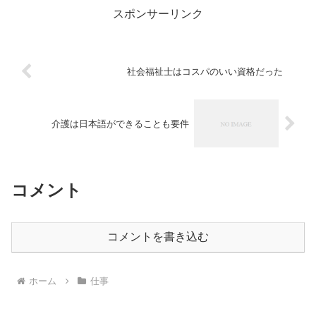
求を通せなくなってしまうので
スポンサーリンク
す。逆に、自分からの評価を気に
している人は、自分を肯定的に
評...
社会福祉士はコスパのいい資格だった
介護は日本語ができることも要件
コメント
コメントを書き込む
ホーム
仕事