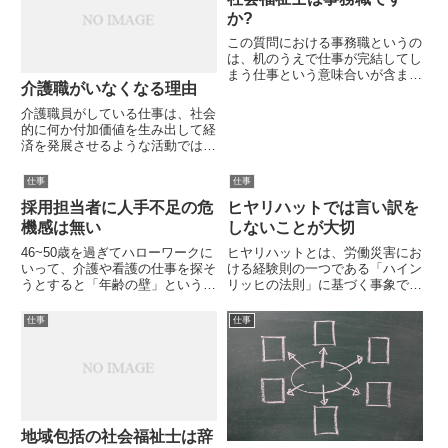
のだけれど、本気で思っている
か?
と...
この質問における事務職というの
は、机のうえで仕事が完結してし
まう仕事という意味合いが含まれ
介護職がいなくなる理由
ていると思われます。しかし、こ
こでは社会福祉士の資格の性質を
介護職員がしている仕事は、社会
考慮して、書類だけで完結とまで
的に何か付加価値を生み出して経
いわなくとも、利用者と面談をし
済を発展させるような活動ではあ
て、記録を書いたり、計画を立
りません。むしろ、社会保障費や
て...
税を使って、誰かがやらなければ
仕事
仕事
ならないことに従事している社会
採用担当者に人手不足の危
ヒヤリハットでは言い訳を
に必要な仕事です。消防士とか、
警察官とか、そういう仕事と同
機感は無い
しないことが大切
列...
46~50歳を過ぎてハローワークに
ヒヤリハットとは、労働災害にお
いって、介護や看護の仕事を探そ
ける経験則の一つである「ハイン
うとすると「年齢の壁」という困
リッヒの法則」に基づく事象で、
難にぶつかることがあります。仕
1つの重大事故の背後には29の軽
事を探している人に経験と資格が
微な事故があり、その背景には
仕事
仕事
あっても年齢で不採用になること
300の異常が存在するというもの
が目立ちます。今の世の中、人手
です。その名の通り、ヒヤリとす
不足といいながらも、企業側...
る、ハットするということです...
地域包括の社会福祉士は辞