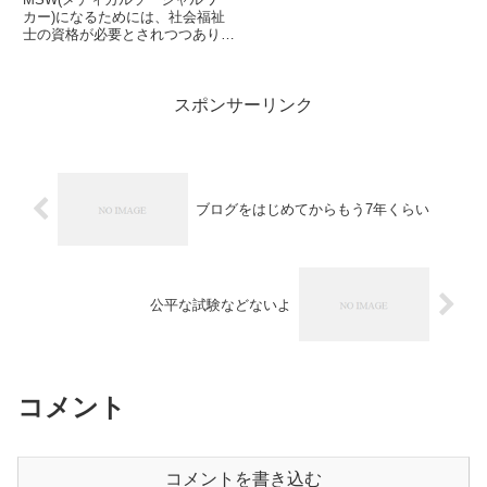
カー)になるためには、社会福祉
士の資格が必要とされつつありま
す。法律上絶対要件ではありませ
んが、事実上、必要資格要件とな
ってくることは確実です。医療相
スポンサーリンク
談員、医療福祉相談員、MSWな
ど名称はさまざまですが(ここ...
ブログをはじめてからもう7年くらい
公平な試験などないよ
コメント
コメントを書き込む