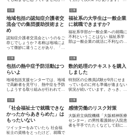
その疑問はもっともなことだと思
格を取ってから、社会福祉の専門
います。私の学生時代にも、クラ
職として就職して活動する もと
仕事
仕事
スメイトに「社会福祉士は体力が
もと自身が持っている専門分野の
地域包括の認知症介護者交
福祉系の大学生は一般企業
衰えても務まりそうだから」とい
延長線上で社会福祉士の資格を使
う理由で資格取得を目指してい
うこの2つの活動は、似ている...
流会での集団援助技術まと
に就職できますか?
る...
め
福祉系学部が一般企業への就職に
不利ということはない 福祉系学
認知症介護者交流会というのをご
部は一般企業の就活に不利なの
存じでしょうか？名称は地域によ
か？ 福祉系学部を選択したのは
って微妙に違うことがあり、「認
間違っていたのではないか？この
知症の家族を支えるための家族交
ように思っている人は、結構多い
流会」などのところもあります。
仕事
仕事
です。あなたかもしれないですよ
地域包括支援センターの相談員が
ね。激務薄給であることなどを主
包括の熱中症予防活動はつ
数的処理のテキストを購入
主催するこのと多い、認知症高齢
な...
者を介護する家族同士の交流会
らいよ
しました
の...
地域包括支援センターでは、地域
特別区の公務員試験が9月にせま
で高齢者を見守り、熱中症を予防
っているのに何も準備が進まない
しようする取り組みが行われてい
状況が続いています。さっき、ラ
ますこれは、包括の担当地区を職
クマを見ていたら、200円オフの
員が個別訪問し、熱中症に気を付
クーポンがあるというので公務員
仕事
仕事
けるように呼びかける活動です。
試験の数的処理のテキストを購入
「社会福祉士で就職できな
感情労働のリスク対策
包括による相談支援業務の一環で
しました。数的処理については、
す。主にひとり暮らし高齢者の
公務員試験では避けて通れない...
かったからあきらめた」は
大阪府立病院機構「大阪精神医療
お...
もったいない
センター」の男性看護師が入院患
者を平手でたたくなどして顔に全
ツイッターをみていたら 社会福
治１週間のけがを負わせたという
祉士の資格をとったけど、就職で
ことがありました。患者は大声を