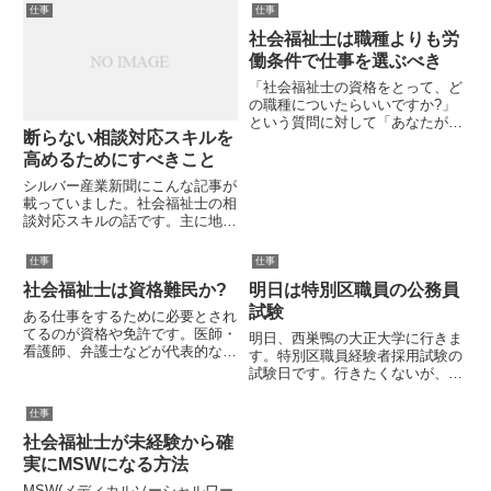
支援を法的に構成する要素が少な
仕事
仕事
いのが問題です。しいて言えば社
社会福祉士は職種よりも労
会福祉士の定義にその一端が見ら
れます。「社会福祉士及び介護
働条件で仕事を選ぶべき
福...
「社会福祉士の資格をとって、ど
の職種についたらいいですか?」
という質問に対して「あなたがど
断らない相談対応スキルを
ういう仕事をしたいかを決めるこ
とが先決です」という回答があり
高めるためにすべきこと
ます。この答えは、半分正しく
シルバー産業新聞にこんな記事が
て、半分は間違ったアドバイスで
載っていました。社会福祉士の相
す。私からみると社会福祉士は職
談対応スキルの話です。主に地域
種...
包括支援センターの相談員に求め
られるスキルの話です。断らない
仕事
仕事
相談対応スキルは社会福祉士にと
社会福祉士は資格難民か?
明日は特別区職員の公務員
って難しい課題です。もちろんそ
れを高めていく必要性はありま
試験
ある仕事をするために必要とされ
す...
てるのが資格や免許です。医師・
明日、西巣鴨の大正大学に行きま
看護師、弁護士などが代表的なも
す。特別区職員経験者採用試験の
のでしょう。だから皆、資格を取
試験日です。行きたくないが、行
るための学校に時間とお金をかけ
くしかないという心境です。明日
て通うことになります。ところが
の天気は曇り時々雨です。かなり
仕事
資格をとっても、その仕事に就け
しんどい試験になりそうです。試
ない人がいます。社会福祉士の
社会福祉士が未経験から確
験後に池袋と大塚に散策したいと
場...
思っていましたが、天気次第で
実にMSWになる方法
中...
MSW(メディカルソーシャルワー