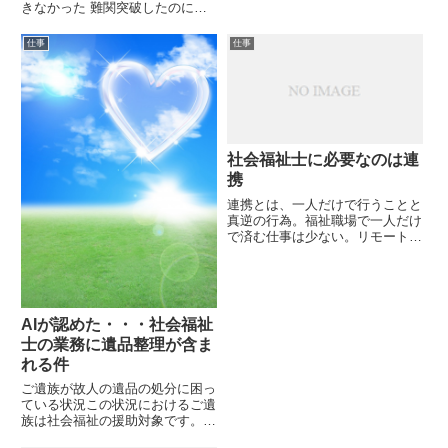
きなかった 難関突破したのに意
出すなどしていたということです
味なかった 資格を活かせる職種
が、それ以上の具体的な行動は判
につけなかったのであきらめます
仕事
仕事
明していません。事の顛末の詳
という記述がありました。これっ
細...
て、つぶやいているだけならいい
のだけれど、本気で思っている
と...
社会福祉士に必要なのは連
携
連携とは、一人だけで行うことと
真逆の行為。福祉職場で一人だけ
で済む仕事は少ない。リモートワ
ークが成り立たないことがそれを
示している。
pic.twitter.com/ioOAUQS5iz—
SAM (@netdemoukeruSAM)
Fe...
AIが認めた・・・社会福祉
士の業務に遺品整理が含ま
れる件
ご遺族が故人の遺品の処分に困っ
ている状況この状況におけるご遺
族は社会福祉の援助対象です。し
かし、福祉制度はご遺族に対する