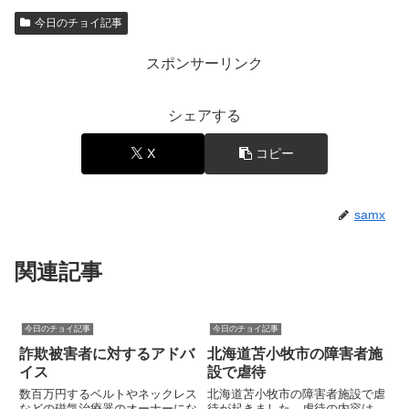
今日のチョイ記事
スポンサーリンク
シェアする
X
コピー
samx
関連記事
今日のチョイ記事
今日のチョイ記事
詐欺被害者に対するアドバ
北海道苫小牧市の障害者施
イス
設で虐待
数百万円するベルトやネックレス
北海道苫小牧市の障害者施設で虐
などの磁気治療器のオーナーにな
待が起きました。虐待の内容は、