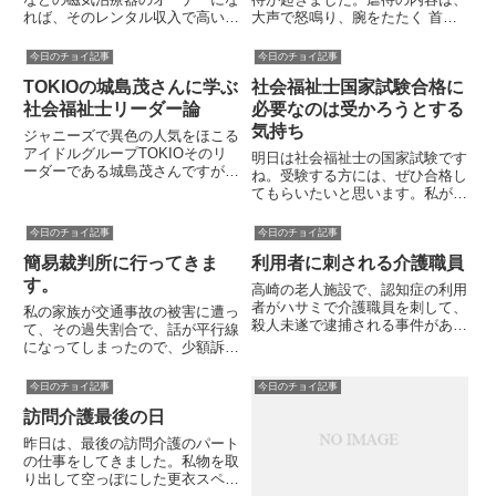
れば、そのレンタル収入で高い配
大声で怒鳴り、腕をたたく 首を
当金を得られるというオーナー商
つかみ部屋に引っ張るというもの
法を真に受けますか？ジャパンラ
です。このニュースを見て思った
今日のチョイ記事
今日のチョイ記事
イフという会社が行っていた詐欺
ことは、一般の人は障害者支援の
TOKIOの城島茂さんに学ぶ
社会福祉士国家試験合格に
行為が問題になっています。多く
仕事がほとんど分かっていないと
の人はそんな話はあり得ないこ
いうことです。怒鳴ったり、叩...
社会福祉士リーダー論
必要なのは受かろうとする
と...
気持ち
ジャニーズで異色の人気をほこる
アイドルグループTOKIOそのリ
明日は社会福祉士の国家試験です
ーダーである城島茂さんですが、
ね。受験する方には、ぜひ合格し
私はファンの一人です。理由は、
てもらいたいと思います。私が受
その温厚なイメージとは、うらは
験したのはいまから10年以上前
らに暗い過去が存在している点
の話ですが、今も昔も変わらない
今日のチョイ記事
今日のチョイ記事
が、彼の魅力を引き立てていると
のは、「受かろうという気持ちの
感じるからです。父親の逮捕母
簡易裁判所に行ってきま
利用者に刺される介護職員
強い人から順に合格する」という
子...
法則です。「思ったよりも受験
す。
高崎の老人施設で、認知症の利用
勉...
者がハサミで介護職員を刺して、
私の家族が交通事故の被害に遭っ
殺人未遂で逮捕される事件があり
て、その過失割合で、話が平行線
ました。介護職員が利用者を虐待
になってしまったので、少額訴訟
するニュースは多々ありますが、
を利用することにしました。その
利用者が職員に暴力をふるって報
手続きをするために、今日はこれ
今日のチョイ記事
今日のチョイ記事
道されるのは珍しいです。この介
から、簡易裁判所に行ってきま
護職員は、ハサミを持っている
訪問介護最後の日
す。はじめてのことなので、分か
利...
らないことだらけですが、簡易裁
昨日は、最後の訪問介護のパート
判...
の仕事をしてきました。私物を取
り出して空っぽにした更衣スペー