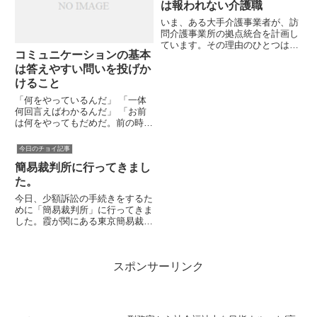
社会福祉士に富裕層は、ほぼ存
事件では、介護支援事務所を経...
は報われない介護職
在...
いま、ある大手介護事業者が、訪
問介護事業所の拠点統合を計画し
ています。その理由のひとつは、
コミュニケーションの基本
「事業所の人員指定基準が満たせ
ないから」というものです。介護
は答えやすい問いを投げか
業界は、万年、人手不足で、景気
けること
が良くなると、人手不足に拍車が
「何をやっているんだ」 「一体
かかったりしてきたのですが、
何回言えばわかるんだ」 「お前
今...
は何をやってもだめだ。前の時も
そうだった。」こうしたものの言
いようは、返事に困ります。答え
今日のチョイ記事
ようと思えば答えられますが、相
簡易裁判所に行ってきまし
当おかしなやりとりになります
よ。たとえば、「何をやっている
た。
ん...
今日、少額訴訟の手続きをするた
めに「簡易裁判所」に行ってきま
した。霞が関にある東京簡易裁判
所です。地下鉄の駅が近くに複数
ありますが、私は「桜田門」の駅
から歩いていきました。これは、
スポンサーリンク
簡易裁判所近くの風景です。これ
は、検察庁です。検察庁の隣が
簡...