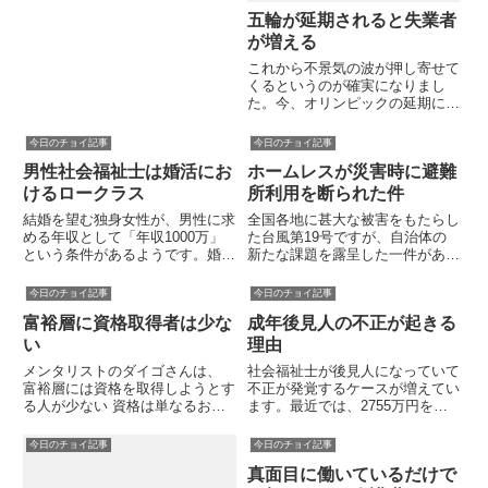
スにあるロッカーを前にして制服
を脱ぐと「今日で終わりなんだ
五輪が延期されると失業者
な」という実感がこみあげてきま
が増える
した。思えば、私が訪問介護事業
これから不景気の波が押し寄せて
所のパートの仕事を始めたのは、
くるというのが確実になりまし
２...
た。今、オリンピックの延期につ
いて組織委員会会長の森喜朗さん
が記者会見をしていますが、もし
今日のチョイ記事
今日のチョイ記事
延期となった場合、さらなる不景
男性社会福祉士は婚活にお
ホームレスが災害時に避難
気が訪れるでしょう。リーマンシ
ョック並みとか、リーマン以上だ
けるロークラス
所利用を断られた件
と...
結婚を望む独身女性が、男性に求
全国各地に甚大な被害をもたらし
める年収として「年収1000万」
た台風第19号ですが、自治体の
という条件があるようです。婚活
新たな課題を露呈した一件があり
において男性の収入は非常に重要
ました。それは、「ホームレス避
なファクターで、避けて通れない
難者の避難所への利用拒否です」
今日のチョイ記事
今日のチョイ記事
といいます。年収1000万以上の
理由は住民票がないからという不
富裕層に資格取得者は少な
成年後見人の不正が起きる
男性はほとんどいないにもかかわ
可解なものです。この自治体は。
らず、結婚を考えている女性...
路上生活者が多くいる地区とし
い
理由
て...
メンタリストのダイゴさんは、
社会福祉士が後見人になっていて
富裕層には資格を取得しようとす
不正が発覚するケースが増えてい
る人が少ない 資格は単なるお墨
ます。最近では、2755万円を着
付きとブログ書いていました。弁
服した社会福祉士が告発されてい
護士や医師など、その資格がなけ
ました。不正の理由は、自身が経
今日のチョイ記事
今日のチョイ記事
れば仕事ができない場合は除くそ
営していた障害者施設の経営悪化
真面目に働いているだけで
うです。この意見が正しければ、
の補填のためとのことです。別の