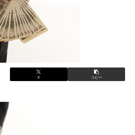
X
コピー