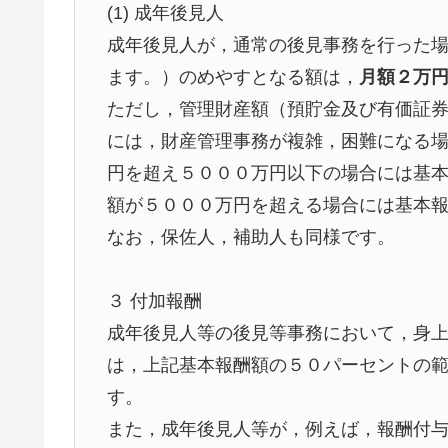
(1) 成年後見人
成年後見人が，通常の後見事務を行った
ます。）のめやすとなる額は，
月額２万
ただし，管理財産額（預貯金及び有価証
には，財産管理事務が複雑，困難になる
円を超え５０００万円以下の場合には基
額が５０００万円を超える場合には基本
なお，保佐人，補助人も同様です。
３ 付加報酬
成年後見人等の後見等事務において，身
は，上記基本報酬額の５０パーセントの
す。
また，成年後見人等が，例えば，報酬付