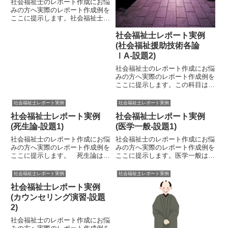
社会福祉士のレポート作成にお悩
みの方へ実際のレポート作成例を
ここに提示します。社会福祉士
が、相談援助職に就いたとき、障
害者の心理を理解しておくことは
社会福祉士レポート実例
非常に重要です。もちろん座学と
(社会福祉援助技術各論
しての心理学を学んだ程度で、人
ⅠA-設題2)
の心理が理解できるものではあり
ま...
社会福祉士のレポート作成にお悩
みの方へ実際のレポート作成例を
ここに提示します。この科目は、
社会福祉援助技術の中でもケース
ワークという各論を学ぶ科目で
社会福祉士レポート実例
社会福祉士レポート実例
す。新カリキュラムにおける国家
社会福祉士レポート実例
社会福祉士レポート実例
試験科目である「相談援助の理論
と方法」に該当する科目です。大
(死生論-設題1)
(医学一般-設題1)
学...
社会福祉士のレポート作成にお悩
社会福祉士のレポート作成にお悩
みの方へ実際のレポート作成例を
みの方へ実際のレポート作成例を
ここに提示します。 死生論は、
ここに提示します。医学一般は、
尊厳死など、死についての倫理や
社会福祉士を目指す学生ならば誰
価値観を考える学問です。最近で
もが履修する科目です。国家試験
社会福祉士レポート実例
社会福祉士レポート実例
は、終活(生前に自らの死後の希
での科目名は「人体の構造と機能
社会福祉士レポート実例
望や指針を決めたり、そのための
及び疾病」となっていますが、大
手続きを済ませておくこと)な
学で履修する際の科目名は必ず
(カウンセリング演習-設題
ん...
し...
2)
社会福祉士のレポート作成にお悩