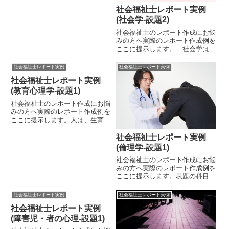
ると、子育て経験のある方であれ
ば、いろいろ思いつくネタはある
社会福祉士レポート実例
かと思います。教科書や参考文献
(社会学-設題2)
を参考にしながらレポートを完成
社会福祉士のレポート作成にお悩
させていくとよいと思います。
みの方へ実際のレポート作成例を
ポ...
ここに提示します。 社会学は、
心理学と同様に、国家試験でも実
務でも非常に重要な知識を与えて
社会福祉士レポート実例
社会福祉士レポート実例
くれる科目となっています。社会
社会福祉士レポート実例
学特有の社会の捉え方を学ぶこと
は、広い視野を持つべきである
(教育心理学-設題1)
社...
社会福祉士のレポート作成にお悩
みの方へ実際のレポート作成例を
ここに提示します。人は、生育環
境や教育に大きく影響を受けて行
動している存在です。利用者に関
社会福祉士レポート実例
わるとき、教育心理学は、ひとつ
(倫理学-設題1)
の指針を与えてくれるでしょう。
社会福祉士のレポート作成にお悩
もちろん、この学問に唯一絶対
みの方へ実際のレポート作成例を
の...
ここに提示します。表題の科目
は、主に大学の1年次に履修する
ことが多いです。編入ではなく、
社会福祉士レポート実例
社会福祉士レポート実例
1年次入学した方は、履修すると
社会福祉士レポート実例
社会福祉の理解が進みますので登
録してみてはいかがでしょうか。
(障害児・者の心理-設題1)
...