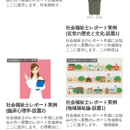
みの方へ実際のレポート作成例を
ここに提示します。社会福祉士
が、相談援助職に就いたとき、役
に立つ技術の一つがカウンセリン
グです。なので、大学で社会福祉
士を目指している人は、可能なら
社会福祉士レポート実例
カウンセリング関係の単位取得を
し...
(近世の歴史と文化-設題1)
社会福祉士のレポート作成にお悩
みの方へ実際のレポート作成例を
ここに提示します。この科目は、
私が大学1年次の時に履修した一
般教養科目です。社会福祉の専門
社会福祉士レポート実例
社会福祉士レポート実例
科目ではありませんが、文章構成
のバランスがとれている点が参考
になると思い公開いたしまし
た。...
社会福祉士レポート実例
社会福祉士レポート実例
(地域福祉論-設題1)
(臨床心理学-設題2)
社会福祉士のレポート作成にお悩
社会福祉士のレポート作成にお悩
みの方へ実際のレポート作成例を
みの方へ実際のレポート作成例を
ここに提示します。 地域福祉論
ここに提示します。心理療法につ
は、社会福祉士にとって、必須の