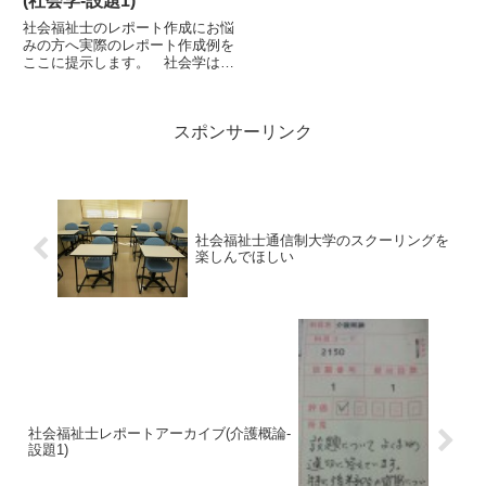
(社会学-設題1)
社会福祉士のレポート作成にお悩
みの方へ実際のレポート作成例を
ここに提示します。 社会学は、
心理学と同様に、国家試験でも実
務でも重要な科目となっていま
す。社会学特有の社会の捉え方を
スポンサーリンク
学ぶことは、広い視野を持つべき
である社会福祉士には必須の学問
と...
社会福祉士通信制大学のスクーリングを
楽しんでほしい
社会福祉士レポートアーカイブ(介護概論-
設題1)