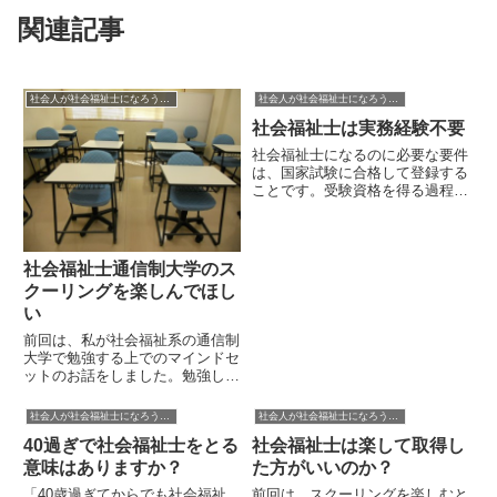
関連記事
社会人が社会福祉士になろうとするときに参考になる話
社会人が社会福祉士になろうとするときに参考になる話
社会福祉士は実務経験不要
社会福祉士になるのに必要な要件
は、国家試験に合格して登録する
ことです。受験資格を得る過程で
実務経験を算入して社会福祉士に
なる人もいますが、実務経験は必
須ではなく、指定科目の履修が受
験資格の基本要件となります。つ
社会福祉士通信制大学のス
まり、指定登録機関に資格登録
クーリングを楽しんでほし
す...
い
前回は、私が社会福祉系の通信制
大学で勉強する上でのマインドセ
ットのお話をしました。勉強した
いというマインドがあれば、もう
勉めて強いるという勉強ではな
社会人が社会福祉士になろうとするときに参考になる話
社会人が社会福祉士になろうとするときに参考になる話
く、ただやりたいことをしている
40過ぎで社会福祉士をとる
社会福祉士は楽して取得し
という精神状態になります。私
が、ほぼ独学で通信制大学を卒業
意味はありますか？
た方がいいのか？
し、...
「40歳過ぎてからでも社会福祉
前回は、スクーリングを楽しむと