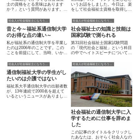
士の資格をとる意味はあります
いうお話をしました。今日は、楽
か？」という質問があります。こ
をして社会福祉士資格を取得した
の質問には「資格をとれば、未経
方がいいのか？についてお話した
験でも就職できるのか？」という
いと思います。「楽しむ」のと、
社会人が社会福祉士になろうとするときに参考になる話
社会人が社会福祉士になろうとするときに参考になる話
意味が付随しています。この質問
「楽をする」というは本質的に違
昔と今～福祉系通信制大学
社会福祉士の知識と技能は
に対する答えは、もっと条件を詳
います。楽しむという言葉には、
細に聞き取らないと答えにくいで
大変な部分もあるが、発想を変
のお得な点の違い～
国家試験で測られる
す...
え...
私が福祉系の通信制大学を卒業し
第31回社会福祉士国家試験問題
たのは2006年のことです。この
の「現代社会と福祉」という科目
ことを前提にして、当時、いかに
の中でヘイトスピーチについての
福祉系通信大学がお得であったか
問題が出題されました。問題 26
をお話します。授業料が安かった
「ヘイトスピーチ解消法」の内容
社会人が社会福祉士になろうとするときに参考になる話
社会人が社会福祉士になろうとするときに参考になる話
これが一番のお得ポイントです。
に関する次の記述のうち，最も適
通信制福祉大学の学生がし
年間の基本授業料は15万くらい
切なものを 1 つ選びなさい。 外
でした。スクーリングの授業料...
国人観光客に対する不当...
たいのは介護ではない
福祉系大手通信制大学の出願者数
が、13年連続で2000名を超えて
いるというニュースがありまし
た。これは、結構な大きい数字で
す。こんなにたくさんの人が福祉
を学ぼうとしているのですね。で
社会福祉の通信制大学に入
も、ひとつ疑問がわきました。
学するために仕事を辞めま
「これだけ多くの人が福祉を勉
した
強...
この記事のタイトルをクリックし
たあなたは、おそらく社会人なの