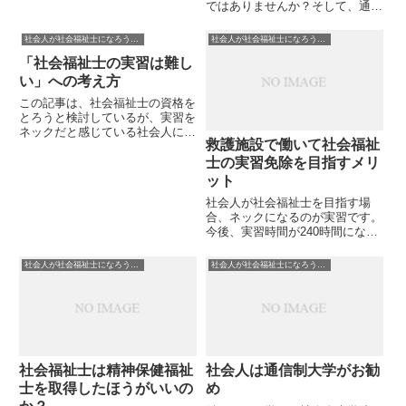
ではありませんか？そして、通信
制の大学か養成校への入学を検討
しているのではありませんか？だ
社会人が社会福祉士になろうとするときに参考になる話
社会人が社会福祉士になろうとするときに参考になる話
としたら過去の私の話が何かの参
「社会福祉士の実習は難し
考になるかもしれないので聞いて
みてください。私は通信制の大
い」への考え方
学...
この記事は、社会福祉士の資格を
とろうと検討しているが、実習を
ネックだと感じている社会人に向
救護施設で働いて社会福祉
けて書いています。職場に内緒で
社会福祉士を目指すのは、たとえ
士の実習免除を目指すメリ
通信であっても難しい。とくにフ
ット
ルタイムで働きながら実習で長期
社会人が社会福祉士を目指す場
間休暇をとるのは理解が得られ
合、ネックになるのが実習です。
に...
今後、実習時間が240時間になる
ことが検討されており、社会人に
とって実習の負担は社会福祉士へ
社会人が社会福祉士になろうとするときに参考になる話
社会人が社会福祉士になろうとするときに参考になる話
の参入障壁にすらなってきます。
このとき、問題解決の方法として
は実習免除という方法がありま
す...
社会福祉士は精神保健福祉
社会人は通信制大学がお勧
士を取得したほうがいいの
め