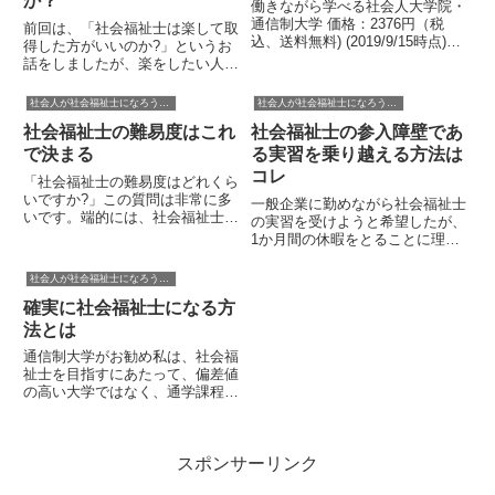
か？
働きながら学べる社会人大学院・
通信制大学 価格：2376円（税
前回は、「社会福祉士は楽して取
込、送料無料) (2019/9/15時点)
得した方がいいのか?」というお
「大学に行っても無意味だ」とい
話をしましたが、楽をしたい人ば
う意見をよく耳にします。特に、
かりではないようです。社会人で
「Fラン・無名・文系大学を卒業
社会福祉士の資格を取ろうとする
社会人が社会福祉士になろうとするときに参考になる話
社会人が社会福祉士になろうとするときに参考になる話
しても、就活では評価されない」
方の中には、精神保健福祉士も取
という人が多いよ...
社会福祉士の難易度はこれ
社会福祉士の参入障壁であ
得した方がいいのでは?と考えて
いる場合があります。重複する
で決まる
る実習を乗り越える方法は
科...
コレ
「社会福祉士の難易度はどれくら
いですか?」この質問は非常に多
一般企業に勤めながら社会福祉士
いです。端的には、社会福祉士国
の実習を受けようと希望したが、
家試験の合格率のことを知りたい
1か月間の休暇をとることに理解
のだと思いますので、ここでは、
が得られず、実習に行くために会
国家試験の難易度について考えて
社を辞めるしかなかった常識的に
社会人が社会福祉士になろうとするときに参考になる話
みましょう。まず、合格基準は以
考えて、仕事をしている社会人が
下の通りとなります。 問題の
確実に社会福祉士になる方
１ヶ月間仕事を休んで実習に参加
総...
することは不可能。社会人が参
法とは
加...
通信制大学がお勧め私は、社会福
祉士を目指すにあたって、偏差値
の高い大学ではなく、通学課程で
もなく、通信制大学を選ぶように
勧めてきました。具体的には、
スクーリングが通える範囲にある
スポンサーリンク
大学 レポート教育をしっかりと
させて卒業させる大学 楽して