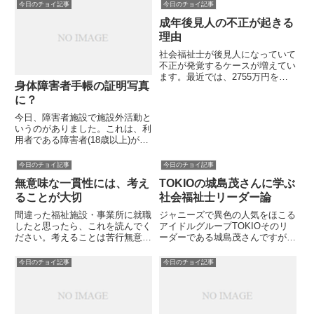
ある「業」が身について、その業
実習承諾書をとったときのことで
今日のチョイ記事
今日のチョイ記事
によってあらゆる悩みが解決する
す。実習では、模擬的に計画書を
成年後見人の不正が起きる
という主旨のことが書いてありま
作成するための面接をするのです
した。人それぞれ悩みは多様で
が、協力してくれるモデル(実
理由
す...
習...
社会福祉士が後見人になっていて
不正が発覚するケースが増えてい
ます。最近では、2755万円を着
身体障害者手帳の証明写真
服した社会福祉士が告発されてい
ました。不正の理由は、自身が経
に？
営していた障害者施設の経営悪化
今日、障害者施設で施設外活動と
の補填のためとのことです。別の
いうのがありました。これは、利
事件では、介護支援事務所を経...
用者である障害者(18歳以上)が施
設の外に出かける遠足のようなも
のです。今回は、通所バスと公共
今日のチョイ記事
今日のチョイ記事
の電車を使って出かけることにな
無意味な一貫性には、考え
TOKIOの城島茂さんに学ぶ
っていたので、保護者の方には、
利用者の身体障害者手帳を当...
ることが大切
社会福祉士リーダー論
間違った福祉施設・事業所に就職
ジャニーズで異色の人気をほこる
したと思ったら、これを読んでく
アイドルグループTOKIOそのリ
ださい。考えることは苦行無意味
ーダーである城島茂さんですが、
な一貫性は、損をするので注意し
私はファンの一人です。理由は、
たほうがいいです。「一度、勤め
その温厚なイメージとは、うらは
今日のチョイ記事
今日のチョイ記事
始めたらからには、最後まで続け
らに暗い過去が存在している点
るべきだ」そのように思ってしま
が、彼の魅力を引き立てていると
うと、臨機応変に気持ちを切り
感じるからです。父親の逮捕母
替...
子...