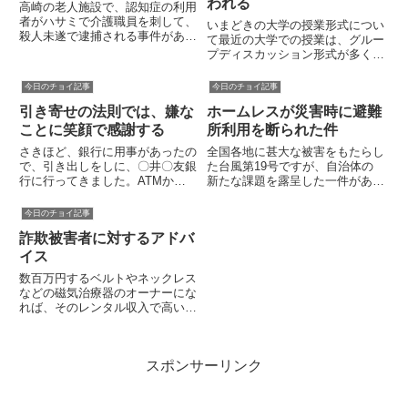
よ。たとえば、「何をやっている
われる
高崎の老人施設で、認知症の利用
ん...
者がハサミで介護職員を刺して、
いまどきの大学の授業形式につい
殺人未遂で逮捕される事件があり
て最近の大学での授業は、グルー
ました。介護職員が利用者を虐待
プディスカッション形式が多く採
するニュースは多々ありますが、
用するようになりました。特に、
利用者が職員に暴力をふるって報
福祉系大学では、その傾向が強い
今日のチョイ記事
今日のチョイ記事
道されるのは珍しいです。この介
です。それもそのはずです。 社
護職員は、ハサミを持っている
引き寄せの法則では、嫌な
ホームレスが災害時に避難
会福祉援助技術 社会福祉演習と
利...
いった科目は、単に知識を詰め
ことに笑顔で感謝する
所利用を断られた件
込...
さきほど、銀行に用事があったの
全国各地に甚大な被害をもたらし
で、引き出しをしに、〇井〇友銀
た台風第19号ですが、自治体の
行に行ってきました。ATMから
新たな課題を露呈した一件があり
お金を引き出すと、お札が2枚破
ました。それは、「ホームレス避
れていました。ATM近くの電話
難者の避難所への利用拒否です」
今日のチョイ記事
で係の人を呼び出すと、「銀行の
理由は住民票がないからという不
詐欺被害者に対するアドバ
者が伺うので待ってくれ」とのこ
可解なものです。この自治体は。
とでした。出てきた行員さんが
路上生活者が多くいる地区とし
イス
と...
て...
数百万円するベルトやネックレス
などの磁気治療器のオーナーにな
れば、そのレンタル収入で高い配
当金を得られるというオーナー商
法を真に受けますか？ジャパンラ
イフという会社が行っていた詐欺
スポンサーリンク
行為が問題になっています。多く
の人はそんな話はあり得ないこ
と...