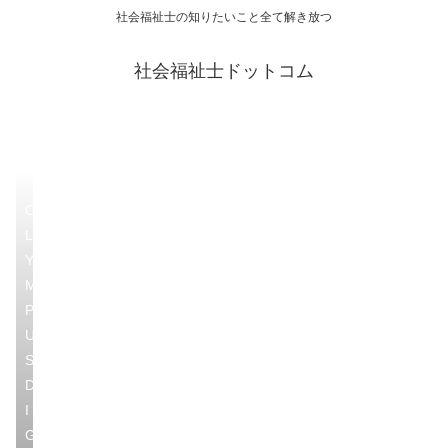
社会福祉士の知りたいこと全て解き放つ
社会福祉士ドットコム
O
L
Y
M
P
U
S
D
I
G