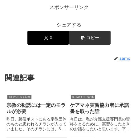
スポンサーリンク
シェアする
X
コピー
samx
関連記事
今日のチョイ記事
今日のチョイ記事
宗教の勧誘には一定のモラ
ケアマネ実習協力者に承諾
ルが必要
書を取った話
昨日、郵便ポストにある宗教団体
今日は、私が介護支援専門員の資
のものと思われるチラシが入って
格をとるために、実習をしたとき
いました。そのチラシには、3日
のお話をしたいと思います。平成
間の研修を受けることによって、
23年に、介護支援専門員研修で