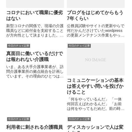
コロナにおいて職業に優劣
ブログをはじめてからもう
はない
7年くらい
新型コロナの関係で、現場の介護
公務員試験やサイトの更新やらで
職員などに給付金を支給すること
何だかんださけていたwordpress
が方向性として決まりました。感
の更新メンテナンス作業もやっと
染者がいる利用者に対応した介護
着手するようになりました。しば
職員だけでなく、感染者が出てい
らくは、ワードプレスをSLL化し
今日のチョイ記事
今日のチョイ記事
ない事業所の介護職にも給付金が
たり、新たにサーバー契約をして
真面目に働いているだけで
出る、しかも職種問わずに出ると
新ブログを立ち上げる計画があり
いうことなのでなんともうれし
ます。この最初のステ...
は報われない介護職
く...
いま、ある大手介護事業者が、訪
問介護事業所の拠点統合を計画し
ています。その理由のひとつは、
コミュニケーションの基本
「事業所の人員指定基準が満たせ
ないから」というものです。介護
は答えやすい問いを投げか
業界は、万年、人手不足で、景気
けること
が良くなると、人手不足に拍車が
「何をやっているんだ」 「一体
かかったりしてきたのですが、
何回言えばわかるんだ」 「お前
今...
は何をやってもだめだ。前の時も
そうだった。」こうしたものの言
いようは、返事に困ります。答え
今日のチョイ記事
今日のチョイ記事
ようと思えば答えられますが、相
利用者に刺される介護職員
ディスカッションで人は変
当おかしなやりとりになります