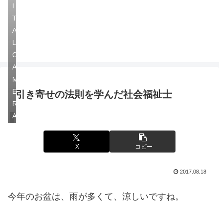
I
T
A
L
C
A
M
E
引き寄せの法則を学んだ社会福祉士
R
A
今日のチョイ記事
X
コピー
2017.08.18
今年のお盆は、雨が多くて、涼しいですね。