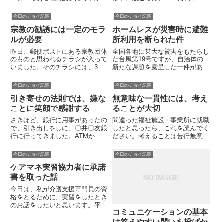
私はファンの一人です。理由は、
服した社会福祉士が告発されてい
その温厚なイメージとは、うらは
ました。不正の理由は、自身が経
今日のチョイ記事
今日のチョイ記事
らに暗い過去が存在している点
営していた障害者施設の経営悪化
宗教の勧誘には一定のモラ
ホームレスが災害時に避難
が、彼の魅力を引き立てていると
の補填のためとのことです。別の
感じるからです。父親の逮捕母
事件では、介護支援事務所を経...
ルが必要
所利用を断られた件
子...
昨日、郵便ポストにある宗教団体
全国各地に甚大な被害をもたらし
のものと思われるチラシが入って
た台風第19号ですが、自治体の
いました。そのチラシには、3日
新たな課題を露呈した一件があり
間の研修を受けることによって、
ました。それは、「ホームレス避
ある「業」が身について、その業
難者の避難所への利用拒否です」
今日のチョイ記事
今日のチョイ記事
によってあらゆる悩みが解決する
理由は住民票がないからという不
引き寄せの法則では、嫌な
無意味な一貫性には、考え
という主旨のことが書いてありま
可解なものです。この自治体は。
した。人それぞれ悩みは多様で
路上生活者が多くいる地区とし
ことに笑顔で感謝する
ることが大切
す...
て...
さきほど、銀行に用事があったの
間違った福祉施設・事業所に就職
で、引き出しをしに、〇井〇友銀
したと思ったら、これを読んでく
行に行ってきました。ATMから
ださい。考えることは苦行無意味
お金を引き出すと、お札が2枚破
な一貫性は、損をするので注意し
れていました。ATM近くの電話
たほうがいいです。「一度、勤め
今日のチョイ記事
今日のチョイ記事
で係の人を呼び出すと、「銀行の
始めたらからには、最後まで続け
ケアマネ実習協力者に承諾
者が伺うので待ってくれ」とのこ
るべきだ」そのように思ってしま
とでした。出てきた行員さんが
うと、臨機応変に気持ちを切り
書を取った話
と...
替...
今日は、私が介護支援専門員の資
格をとるために、実習をしたとき
のお話をしたいと思います。平成
コミュニケーションの基本
23年に、介護支援専門員研修で
実習承諾書をとったときのことで
は答えやすい問いを投げか