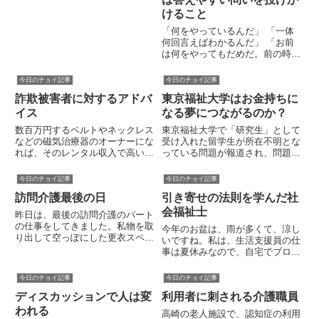
す。実習では、模擬的に計画書を
けること
作成するための面接をするのです
「何をやっているんだ」 「一体
が、協力してくれるモデル(実
何回言えばわかるんだ」 「お前
習...
は何をやってもだめだ。前の時も
そうだった。」こうしたものの言
いようは、返事に困ります。答え
今日のチョイ記事
今日のチョイ記事
ようと思えば答えられますが、相
詐欺被害者に対するアドバ
東京福祉大学はお金持ちに
当おかしなやりとりになります
よ。たとえば、「何をやっている
イス
なる夢につながるのか？
ん...
数百万円するベルトやネックレス
東京福祉大学で「研究生」として
などの磁気治療器のオーナーにな
受け入れた留学生が所在不明とな
れば、そのレンタル収入で高い配
っている問題が報道され、問題に
当金を得られるというオーナー商
なっています。研究生というの
法を真に受けますか？ジャパンラ
は、日本の大学での学位取得を目
今日のチョイ記事
今日のチョイ記事
イフという会社が行っていた詐欺
指す外国人を対象として用意され
訪問介護最後の日
引き寄せの法則を学んだ社
行為が問題になっています。多く
た準備課程です。修了すれば正規
の人はそんな話はあり得ないこ
の学生として入学できる制度とな
会福祉士
昨日は、最後の訪問介護のパート
と...
っ...
の仕事をしてきました。私物を取
今年のお盆は、雨が多くて、涼し
り出して空っぽにした更衣スペー
いですね。私は、生活支援員の仕
スにあるロッカーを前にして制服
事は夏休みなので、自宅でブログ
を脱ぐと「今日で終わりなんだ
を書いたり、読書をして過ごして
な」という実感がこみあげてきま
います。さて、今日はどんな本を
今日のチョイ記事
今日のチョイ記事
した。思えば、私が訪問介護事業
読んでいるかというと、『ザ・シ
所のパートの仕事を始めたのは、
ディスカッションで人は変
利用者に刺される介護職員
ークレット』です。ご存じの方も
２...
多いと思いますが、「引き寄せ
われる
高崎の老人施設で、認知症の利用