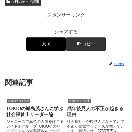
今日のチョイ記事
スポンサーリンク
シェアする
X
コピー
samx
関連記事
今日のチョイ記事
今日のチョイ記事
TOKIOの城島茂さんに学ぶ
成年後見人の不正が起きる
社会福祉士リーダー論
理由
ジャニーズで異色の人気をほこる
社会福祉士が後見人になっていて
アイドルグループTOKIOそのリ
不正が発覚するケースが増えてい
ーダーである城島茂さんですが、
ます。最近では、2755万円を着