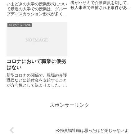
の...
者がハサミで介護職員を刺して、
いまどきの大学の授業形式につい
殺人未遂で逮捕される事件があり
て最近の大学での授業は、グルー
ました。介護職員が利用者を虐待
プディスカッション形式が多く採
するニュースは多々ありますが、
用するようになりました。特に、
利用者が職員に暴力をふるって報
福祉系大学では、その傾向が強い
今日のチョイ記事
道されるのは珍しいです。この介
です。それもそのはずです。 社
護職員は、ハサミを持っている
会福祉援助技術 社会福祉演習と
利...
いった科目は、単に知識を詰め
込...
コロナにおいて職業に優劣
はない
新型コロナの関係で、現場の介護
職員などに給付金を支給すること
が方向性として決まりました。感
染者がいる利用者に対応した介護
職員だけでなく、感染者が出てい
ない事業所の介護職にも給付金が
スポンサーリンク
出る、しかも職種問わずに出ると
いうことなのでなんともうれし
く...
公務員福祉職は思ったほど楽じゃないよ